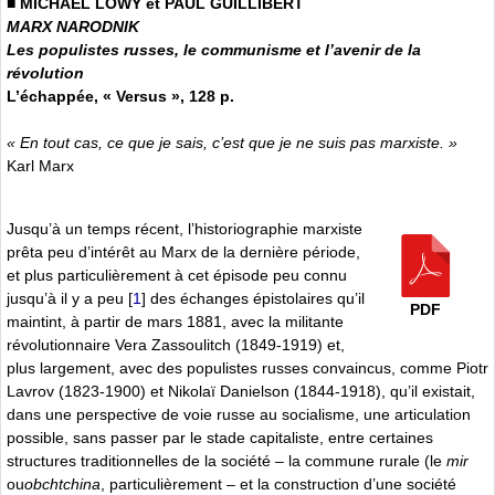
■ MICHAEL LÖWY et PAUL GUILLIBERT
MARX NARODNIK
Les populistes russes, le communisme et l’avenir de la
révolution
L’échappée, « Versus », 128 p.
« En tout cas, ce que je sais, c’est que je ne suis pas marxiste. »
Karl Marx
Jusqu’à un temps récent, l’historiographie marxiste
prêta peu d’intérêt au Marx de la dernière période,
et plus particulièrement à cet épisode peu connu
jusqu’à il y a peu
[
1
]
des échanges épistolaires qu’il
PDF
maintint, à partir de mars 1881, avec la militante
révolutionnaire Vera Zassoulitch (1849-1919) et,
plus largement, avec des populistes russes convaincus, comme Piotr
Lavrov (1823-1900) et Nikolaï Danielson (1844-1918), qu’il existait,
dans une perspective de voie russe au socialisme, une articulation
possible, sans passer par le stade capitaliste, entre certaines
structures traditionnelles de la société – la commune rurale (le
mir
ou
obchtchina
, particulièrement – et la construction d’une société