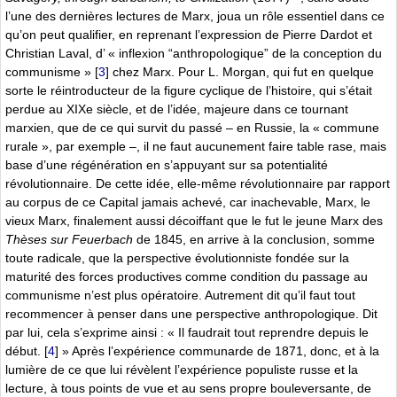
l’une des dernières lectures de Marx, joua un rôle essentiel dans ce
qu’on peut qualifier, en reprenant l’expression de Pierre Dardot et
Christian Laval, d’ « inflexion “anthropologique” de la conception du
communisme »
[
3
]
chez Marx. Pour L. Morgan, qui fut en quelque
sorte le réintroducteur de la figure cyclique de l’histoire, qui s’était
perdue au XIXe siècle, et de l’idée, majeure dans ce tournant
marxien, que de ce qui survit du passé – en Russie, la « commune
rurale », par exemple –, il ne faut aucunement faire table rase, mais
base d’une régénération en s’appuyant sur sa potentialité
révolutionnaire. De cette idée, elle-même révolutionnaire par rapport
au corpus de ce Capital jamais achevé, car inachevable, Marx, le
vieux Marx, finalement aussi décoiffant que le fut le jeune Marx des
Thèses sur Feuerbach
de 1845, en arrive à la conclusion, somme
toute radicale, que la perspective évolutionniste fondée sur la
maturité des forces productives comme condition du passage au
communisme n’est plus opératoire. Autrement dit qu’il faut tout
recommencer à penser dans une perspective anthropologique. Dit
par lui, cela s’exprime ainsi : « Il faudrait tout reprendre depuis le
début.
[
4
]
» Après l’expérience communarde de 1871, donc, et à la
lumière de ce que lui révèlent l’expérience populiste russe et la
lecture, à tous points de vue et au sens propre bouleversante, de