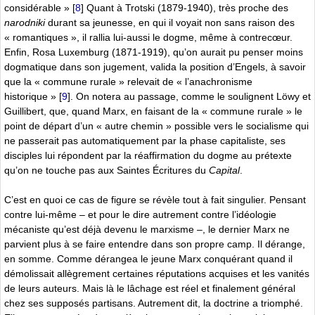
considérable »
[
8
]
Quant à Trotski (1879-1940), très proche des
narodniki
durant sa jeunesse, en qui il voyait non sans raison des
« romantiques », il rallia lui-aussi le dogme, même à contrecœur.
Enfin, Rosa Luxemburg (1871-1919), qu’on aurait pu penser moins
dogmatique dans son jugement, valida la position d’Engels, à savoir
que la « commune rurale » relevait de « l’anachronisme
historique »
[
9
]
. On notera au passage, comme le soulignent Löwy et
Guillibert, que, quand Marx, en faisant de la « commune rurale » le
point de départ d’un « autre chemin » possible vers le socialisme qui
ne passerait pas automatiquement par la phase capitaliste, ses
disciples lui répondent par la réaffirmation du dogme au prétexte
qu’on ne touche pas aux Saintes Écritures du
Capital
.
C’est en quoi ce cas de figure se révèle tout à fait singulier. Pensant
contre lui-même – et pour le dire autrement contre l’idéologie
mécaniste qu’est déjà devenu le marxisme –, le dernier Marx ne
parvient plus à se faire entendre dans son propre camp. Il dérange,
en somme. Comme dérangea le jeune Marx conquérant quand il
démolissait allègrement certaines réputations acquises et les vanités
de leurs auteurs. Mais là le lâchage est réel et finalement général
chez ses supposés partisans. Autrement dit, la doctrine a triomphé.