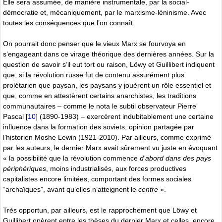
Elle sera assumée, de manière instrumentale, par la social-
démocratie et, mécaniquement, par le marxisme-léninisme. Avec
toutes les conséquences que l’on connaît.
On pourrait donc penser que le vieux Marx se fourvoya en
s’engageant dans ce virage théorique des dernières années. Sur la
question de savoir s’il eut tort ou raison, Löwy et Guillibert indiquent
que, si la révolution russe fut de contenu assurément plus
prolétarien que paysan, les paysans y jouèrent un rôle essentiel et
que, comme en attestèrent certains anarchistes, les traditions
communautaires – comme le nota le subtil observateur Pierre
Pascal
[
10
]
(1890-1983) – exercèrent indubitablement une certaine
influence dans la formation des soviets, opinion partagée par
l’historien Moshe Lewin (1921-2010). Par ailleurs, comme exprimé
par les auteurs, le dernier Marx avait sûrement vu juste en évoquant
« la possibilité que la révolution commence
d’abord dans des pays
périphériques
, moins industrialisés, aux forces productives
capitalistes encore limitées, comportant des formes sociales
“archaïques”, avant qu’elles n’atteignent le
centre
».
Très opportun, par ailleurs, est le rapprochement que Löwy et
Guillibert opèrent entre les thèses du dernier Marx et celles, encore