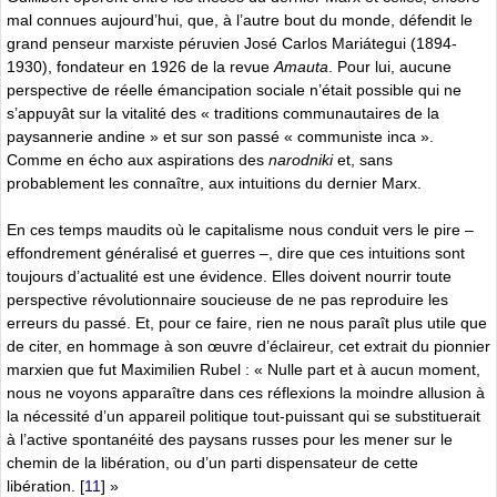
mal connues aujourd’hui, que, à l’autre bout du monde, défendit le
grand penseur marxiste péruvien José Carlos Mariátegui (1894-
1930), fondateur en 1926 de la revue
Amauta
. Pour lui, aucune
perspective de réelle émancipation sociale n’était possible qui ne
s’appuyât sur la vitalité des « traditions communautaires de la
paysannerie andine » et sur son passé « communiste inca ».
Comme en écho aux aspirations des
narodniki
et, sans
probablement les connaître, aux intuitions du dernier Marx.
En ces temps maudits où le capitalisme nous conduit vers le pire –
effondrement généralisé et guerres –, dire que ces intuitions sont
toujours d’actualité est une évidence. Elles doivent nourrir toute
perspective révolutionnaire soucieuse de ne pas reproduire les
erreurs du passé. Et, pour ce faire, rien ne nous paraît plus utile que
de citer, en hommage à son œuvre d’éclaireur, cet extrait du pionnier
marxien que fut Maximilien Rubel : « Nulle part et à aucun moment,
nous ne voyons apparaître dans ces réflexions la moindre allusion à
la nécessité d’un appareil politique tout-puissant qui se substituerait
à l’active spontanéité des paysans russes pour les mener sur le
chemin de la libération, ou d’un parti dispensateur de cette
libération.
[
11
]
»