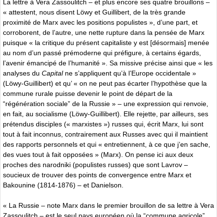
La lettre à Vera Zassoulitch – et plus encore ses quatre brouillons –
« attestent, nous disent Löwy et Guillibert, de la très grande
proximité de Marx avec les positions populistes », d’une part, et
corroborent, de l’autre, une nette rupture dans la pensée de Marx
puisque « la critique du présent capitaliste y est [désormais] menée
au nom d’un passé prémoderne qui préfigure, à certains égards,
l’avenir émancipé de l’humanité ». Sa missive précise ainsi que « les
analyses du
Capital
ne s’appliquent qu’à l’Europe occidentale »
(Löwy-Guillibert) et qu’ « on ne peut pas écarter l’hypothèse que la
commune rurale puisse devenir le point de départ de la
“régénération sociale” de la Russie » – une expression qui renvoie,
en fait, au socialisme (Löwy-Guillibert). Elle rejette, par ailleurs, ses
prétendus disciples (« marxistes ») russes qui, écrit Marx, lui sont
tout à fait inconnus, contrairement aux Russes avec qui il maintient
des rapports personnels et qui « entretiennent, à ce que j’en sache,
des vues tout à fait opposées » (Marx). On pense ici aux deux
proches des narodniki (populistes russes) que sont Lavrov –
soucieux de trouver des points de convergence entre Marx et
Bakounine (1814-1876) – et Danielson.
« La Russie – note Marx dans le premier brouillon de sa lettre à Vera
Zassoulitch – est le seul pays européen où la “commune agricole”