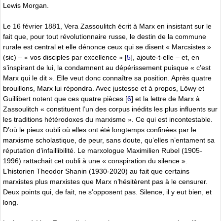
Lewis Morgan.
Le 16 février 1881, Vera Zassoulitch écrit à Marx en insistant sur le
fait que, pour tout révolutionnaire russe, le destin de la commune
rurale est central et elle dénonce ceux qui se disent « Marcsistes »
(sic) – « vos disciples par excellence »
[
5
]
, ajoute-t-elle – et, en
s’inspirant de lui, la condamnent au dépérissement puisque « c’est
Marx qui le dit ». Elle veut donc connaître sa position. Après quatre
brouillons, Marx lui répondra. Avec justesse et à propos, Löwy et
Guillibert notent que ces quatre pièces
[
6
]
et la lettre de Marx à
Zassoulitch « constituent l’un des corpus inédits les plus influents sur
les traditions hétérodoxes du marxisme ». Ce qui est incontestable.
D’où le pieux oubli où elles ont été longtemps confinées par le
marxisme scholastique, de peur, sans doute, qu’elles n’entament sa
réputation d’infaillibilité. Le marxologue Maximilien Rubel (1905-
1996) rattachait cet oubli à une « conspiration du silence ».
L’historien Theodor Shanin (1930-2020) au fait que certains
marxistes plus marxistes que Marx n’hésitèrent pas à le censurer.
Deux points qui, de fait, ne s’opposent pas. Silence, il y eut bien, et
long.