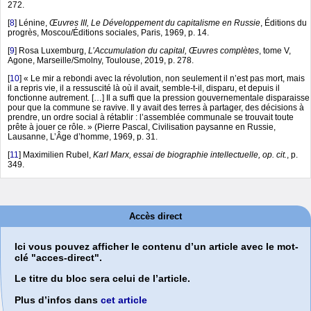
272.
[
8
]
Lénine,
Œuvres III, Le Développement du capitalisme en Russie
, Éditions du
progrès, Moscou/Éditions sociales, Paris, 1969, p. 14.
[
9
]
Rosa Luxemburg,
L’Accumulation du capital, Œuvres complètes
, tome V,
Agone, Marseille/Smolny, Toulouse, 2019, p. 278.
[
10
]
« Le mir a rebondi avec la révolution, non seulement il n’est pas mort, mais
il a repris vie, il a ressuscité là où il avait, semble-t-il, disparu, et depuis il
fonctionne autrement. […] Il a suffi que la pression gouvernementale disparaisse
pour que la commune se ravive. Il y avait des terres à partager, des décisions à
prendre, un ordre social à rétablir : l’assemblée communale se trouvait toute
prête à jouer ce rôle. » (Pierre Pascal, Civilisation paysanne en Russie,
Lausanne, L’Âge d’homme, 1969, p. 31.
[
11
]
Maximilien Rubel,
Karl Marx, essai de biographie intellectuelle, op. cit.
, p.
349.
Accès direct
Ici vous pouvez afficher le contenu d’un article avec le mot-
clé "acces-direct".
Le titre du bloc sera celui de l’article.
Plus d’infos dans
cet article