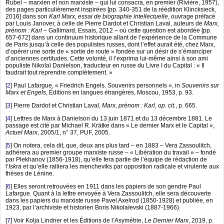
Rubel – marxien et non marxiste – qui lui consacra, en premier (Rivière, 1957),
des pages particulièrement inspirées [pp. 340-351 de la réédition Klincksieck,
2016] dans son
Karl Marx, essai de biographie intellectuelle
, ouvrage préfacé
par Louis Janover, à celle de Pierre Dardot et Christian Laval, auteurs de
Marx,
prénom : Karl
– Gallimard, Essais, 2012 – où cette question est abordée [pp.
657-672] dans un continuum historique allant de l’expérience de la Commune
de Paris jusqu’à celle des populistes russes, dont l’effet aurait été, chez Marx,
d’opérer une sorte de « sortie de route » fondée sur un désir de s’émanciper
d’anciennes certitudes. Cette volonté, il l’exprima lui-même ainsi à son ami
populiste Nikolaï Danielson, traducteur en russe du Livre I du Capital : « Il
faudrait tout reprendre complètement. »
[
2
]
Paul Lafargue, « Friedrich Engels. Souvenirs personnels », in
Souvenirs sur
Marx et Engels
, Éditions en langues étrangères, Moscou, 1953, p. 93.
[
3
]
Pierre Dardot et Christian Laval,
Marx, prénom : Karl
,
op. cit.
, p. 665.
[
4
]
Lettres de Marx à Danielson du 13 juin 1871 et du 13 décembre 1881. Le
passage est cité par Michael R. Krätke dans « Le dernier Marx et le Capital »,
Actuel Marx
, 2005/1, n° 37, PUF, 2005.
[
5
]
On notera, cela dit, que, deux ans plus tard – en 1883 – Vera Zassoulitch,
adhérera au premier groupe marxiste russe – « Libération du travail » – fondé
par Plekhanov (1856-1918), qu’elle fera partie de l’équipe de rédaction de
l’
Iskra
et qu’elle ralliera les mencheviks par opposition radicale et virulente aux
thèses de Lénine.
[
6
]
Elles seront retrouvées en 1911 dans les papiers de son gendre Paul
Lafargue. Quant à la lettre envoyée à Vera Zassoulitch, elle sera découverte
dans les papiers du marxiste russe Pavel Axelrod (1850-1928) et publiée, en
1923, par l’archiviste et historien Boris Nikolaïevski (1887-1966).
[
7
]
Voir Kolja Lindner et les Éditions de l’Asymétrie,
Le Dernier Marx
, 2019, p.