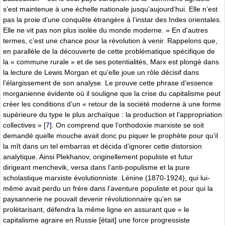
s’est maintenue à une échelle nationale jusqu’aujourd’hui. Elle n’est
pas la proie d’une conquête étrangère à l’instar des Indes orientales.
Elle ne vit pas non plus isolée du monde moderne. » En d’autres
termes, c’est une chance pour la révolution à venir. Rappelons que,
en parallèle de la découverte de cette problématique spécifique de
la « commune rurale » et de ses potentialités, Marx est plongé dans
la lecture de Lewis Morgan et qu’elle joue un rôle décisif dans
l’élargissement de son analyse. Le prouve cette phrase d’essence
morganienne évidente où il souligne que la crise du capitalisme peut
créer les conditions d’un « retour de la société moderne à une forme
supérieure du type le plus archaïque : la production et l’appropriation
collectives »
[
7
]
. On comprend que l’orthodoxie marxiste se soit
demandé quelle mouche avait donc pu piquer le prophète pour qu’il
la mît dans un tel embarras et décida d’ignorer cette distorsion
analytique. Ainsi Plekhanov, originellement populiste et futur
dirigeant menchevik, versa dans l’anti-populisme et la pure
scholastique marxiste évolutionniste. Lénine (1870-1924), qui lui-
même avait perdu un frère dans l’aventure populiste et pour qui la
paysannerie ne pouvait devenir révolutionnaire qu’en se
prolétarisant, défendra la même ligne en assurant que « le
capitalisme agraire en Russie [était] une force progressiste