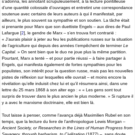
s’adonna, les annotant scrupuleusement, à la lecture pointilleuse
d’une quantité colossale d’ouvrages et entretint une correspondance
soutenue avec certains de leurs auteurs à qui il manifestait, par
ailleurs, le plus souvent sa sympathie et son soutien. La tâche était
si prenante pour Marx que son duettiste Engels – aux dires de Paul
Lafargue
[
2
]
, le gendre de Marx – s’en trouva fort contrarié :
« J’aurais plaisir à jeter au feu les publications russes sur la situation
de l’agriculture qui depuis des années t’empêchent de terminer
Le
Capital
. » On sent bien que le duo ne joue plus la même partition.
Pourtant, Marx a tenté – et pour partie réussi – à faire partager à
Engels, qui manifesta également de fortes sympathies pour les
populistes, son intérêt pour la question russe, mais pas les nouvelles
pistes de réflexion sur lesquelles elle ouvrait – et moins encore la
révélation qu’elle induisit chez lui et qu’il résumera ainsi, dans une
lettre du 25 mars 1868 à son alter ego : « « Les gens sont tout
surpris de trouver dans le plus ancien le plus moderne. » Si rupture il
y a avec le marxisme doctrinaire, elle est bien là.
Tout laisse à penser, comme l’avança déjà Maximilien Rubel en son
temps, que la lecture du livre de l’anthropologue Lewis Morgan –
Ancient Society, or Researches in the Lines of Human Progress from
Savagery, through barbarism, to Civilization
(1877) –, sans doute