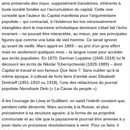
ainsi préservée des maux, supposément transitoires, inhérents à
toute société fondée sur l’accumulation du capital. Cette vive
curiosité que l’auteur du
Capital
manifesta pour l’argumentaire
populiste – qui contrariait, à l’évidence les lois nécessairement
intangibles dont le marxisme scholastique dominant s’était fait l’écho
invariant – ne pouvait être interprétée, au mieux, par ses principales
figures que comme une lubie de vieil homme. Ce serait ignorer
qu’avant de vieillir, Marx apprit en 1869 – au prix d’un gros effort
mais en seulement quelques mois – la langue russe pour accéder
aux écrits populistes. En 1870, German Lopatine (1845-1918) lui fit
découvrir les écrits de Nikolaï Tchernychevski (1828-1889) – dont
Capital et travail
et son fameux
Que faire ?
. Sans oublier qu’à la
même époque, il cultivait de forts liens d’amitié avec Elisabeth
Dmitrieff (1851-1910 ou 1918), l’une des rédactrices du journal
populiste
Narodnaïe Delo
(« La Cause du peuple »).
À lire l’ouvrage de Löwy et Guillibert, on saisit l’intérêt constant que,
pendant cette décennie, Marx accorda à la Russie, et plus
précisément à sa structure agraire, à la forme de sa propriété
communale et au rôle que la paysannerie pourrait être amenée à y
jouer dans un processus révolutionnaire à venir. Pour ce faire, il