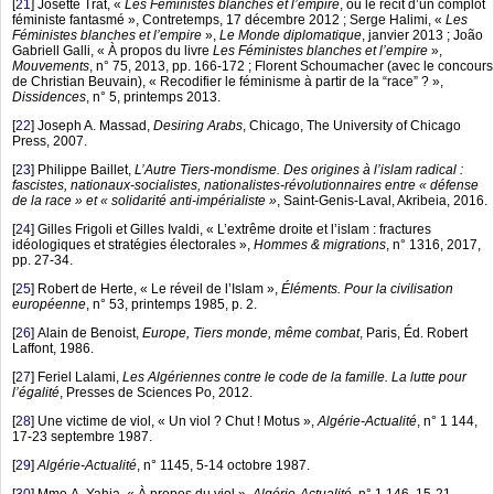
[
21
]
Josette Trat, «
Les Féministes blanches et l’empire
, ou le récit d’un complot
féministe fantasmé », Contretemps, 17 décembre 2012 ; Serge Halimi, «
Les
Féministes blanches et l’empire
»,
Le Monde diplomatique
, janvier 2013 ; João
Gabriell Galli, « À propos du livre
Les Féministes blanches et l’empire
»,
Mouvements
, n° 75, 2013, pp. 166-172 ; Florent Schoumacher (avec le concours
de Christian Beuvain), « Recodifier le féminisme à partir de la “race” ? »,
Dissidences
, n° 5, printemps 2013.
[
22
]
Joseph A. Massad,
Desiring Arabs
, Chicago, The University of Chicago
Press, 2007.
[
23
]
Philippe Baillet,
L’Autre Tiers-mondisme. Des origines à l’islam radical :
fascistes, nationaux-socialistes, nationalistes-révolutionnaires entre « défense
de la race » et « solidarité anti-impérialiste »
, Saint-Genis-Laval, Akribeia, 2016.
[
24
]
Gilles Frigoli et Gilles Ivaldi, « L’extrême droite et l’islam : fractures
idéologiques et stratégies électorales »,
Hommes & migrations
, n° 1316, 2017,
pp. 27-34.
[
25
]
Robert de Herte, « Le réveil de l’Islam »,
Éléments. Pour la civilisation
européenne
, n° 53, printemps 1985, p. 2.
[
26
]
Alain de Benoist,
Europe, Tiers monde, même combat
, Paris, Éd. Robert
Laffont, 1986.
[
27
]
Feriel Lalami,
Les Algériennes contre le code de la famille. La lutte pour
l’égalité
, Presses de Sciences Po, 2012.
[
28
]
Une victime de viol, « Un viol ? Chut ! Motus »,
Algérie-Actualité
, n° 1 144,
17-23 septembre 1987.
[
29
]
Algérie-Actualité
, n° 1145, 5-14 octobre 1987.