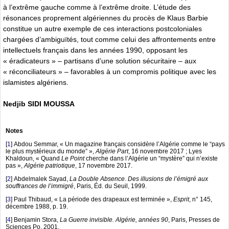
à l’extrême gauche comme à l’extrême droite. L’étude des
résonances proprement algériennes du procès de Klaus Barbie
constitue un autre exemple de ces interactions postcoloniales
chargées d’ambiguïtés, tout comme celui des affrontements entre
intellectuels français dans les années 1990, opposant les
« éradicateurs » – partisans d’une solution sécuritaire – aux
« réconciliateurs » – favorables à un compromis politique avec les
islamistes algériens.
Nedjib SIDI MOUSSA
Notes
[
1
]
Abdou Semmar, « Un magazine français considère l’Algérie comme le “pays
le plus mystérieux du monde” »,
Algérie Part
, 16 novembre 2017 ; Lyes
Khaldoun, « Quand
Le Point
cherche dans l’Algérie un “mystère” qui n’existe
pas »,
Algérie patriotique
, 17 novembre 2017.
[
2
]
Abdelmalek Sayad,
La Double Absence. Des illusions de l’émigré aux
souffrances de l’immigré
, Paris, Éd. du Seuil, 1999.
[
3
]
Paul Thibaud, « La période des drapeaux est terminée »,
Esprit
, n° 145,
décembre 1988, p. 19.
[
4
]
Benjamin Stora,
La Guerre invisible. Algérie, années 90
, Paris, Presses de
Sciences Po, 2001.