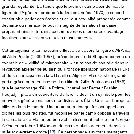
grande régularité. Et, tandis que le premier camp abandonnait la
figure de l’Algérien héroïque à la fin des années 1970, le second
continuait à parler des Arabes et de leur sexualité présentée comme
déviante ou menaçante pour l’intégrité de la nation française,
préparant ainsi le terrain aux controverses ultérieures davantage
focalisées sur « l’islam » et « les musulmanes ».
Cet antagonisme au masculin s’illustrait à travers la figure d’Ali Amar
dit Ali la Pointe (1930-1957), présenté par Todd Shepard comme un
exemple de « virilité révolutionnaire » en raison de son rôle dans la
révolution algérienne au sein du Front de libération nationale (FLN)
et de sa participation à la « Bataille d’Alger ». Mais c’est en grande
partie grâce au retentissement du film de Gillo Pontecorvo (1966)
que le personnage d’Ali la Pointe, incarné par l’acteur Brahim
Hadjadj – placé en couverture du livre –, devint un symbole pour les
nouvelles générations tiers-mondistes, aux États-Unis, en Europe ou
ailleurs dans le monde. Une toute autre image, faisant appel aux
clichés les plus racistes, fut mobilisée par le camp opposé à travers
la caricature de Mohamed ben Zobi initialement publiée par
Europe-
Action
en octobre 1964 avant de circuler plus largement dans les
milieux d’extrême droite
[
13
]
. Ce personnage aux traits menaçants