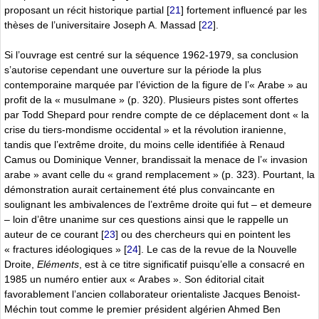
proposant un récit historique partial
[
21
]
fortement influencé par les
thèses de l’universitaire Joseph A. Massad
[
22
]
.
Si l’ouvrage est centré sur la séquence 1962-1979, sa conclusion
s’autorise cependant une ouverture sur la période la plus
contemporaine marquée par l’éviction de la figure de l’« Arabe » au
profit de la « musulmane » (p. 320). Plusieurs pistes sont offertes
par Todd Shepard pour rendre compte de ce déplacement dont « la
crise du tiers-mondisme occidental » et la révolution iranienne,
tandis que l’extrême droite, du moins celle identifiée à Renaud
Camus ou Dominique Venner, brandissait la menace de l’« invasion
arabe » avant celle du « grand remplacement » (p. 323). Pourtant, la
démonstration aurait certainement été plus convaincante en
soulignant les ambivalences de l’extrême droite qui fut – et demeure
– loin d’être unanime sur ces questions ainsi que le rappelle un
auteur de ce courant
[
23
]
ou des chercheurs qui en pointent les
« fractures idéologiques »
[
24
]
. Le cas de la revue de la Nouvelle
Droite,
Eléments
, est à ce titre significatif puisqu’elle a consacré en
1985 un numéro entier aux « Arabes ». Son éditorial citait
favorablement l’ancien collaborateur orientaliste Jacques Benoist-
Méchin tout comme le premier président algérien Ahmed Ben