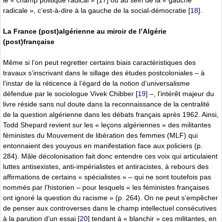
radicale », c’est-à-dire à la gauche de la social-démocratie
[
18
]
.
La France (post)algérienne au miroir de l’Algérie
(post)française
Même si l’on peut regretter certains biais caractéristiques des
travaux s’inscrivant dans le sillage des études postcoloniales – à
l’instar de la réticence à l’égard de la notion d’universalisme
défendue par le sociologue Vivek Chibber
[
19
]
–, l’intérêt majeur du
livre réside sans nul doute dans la reconnaissance de la centralité
de la question algérienne dans les débats français après 1962. Ainsi,
Todd Shepard revient sur les « leçons algériennes » des militantes
féministes du Mouvement de libération des femmes (MLF) qui
entonnaient des youyous en manifestation face aux policiers (p.
284). Mâle décolonisation fait donc entendre ces voix qui articulaient
luttes antisexistes, anti-impérialistes et antiracistes, à rebours des
affirmations de certains « spécialistes » – qui ne sont toutefois pas
nommés par l’historien – pour lesquels « les féministes françaises
ont ignoré la question du racisme » (p. 264). On ne peut s’empêcher
de penser aux controverses dans le champ intellectuel consécutives
à la parution d’un essai
[
20
]
tendant à « blanchir » ces militantes, en