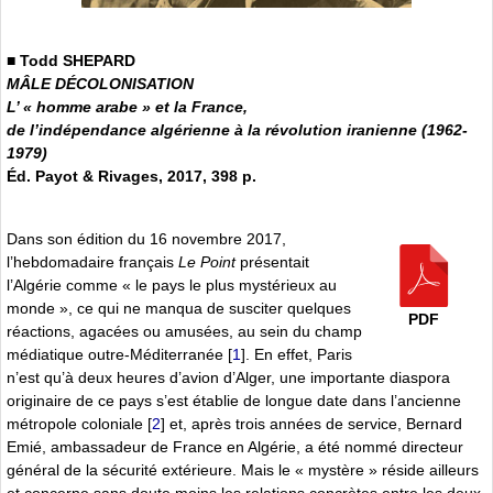
■ Todd SHEPARD
MÂLE DÉCOLONISATION
L’ « homme arabe » et la France,
de l’indépendance algérienne à la révolution iranienne (1962-
1979)
Éd. Payot & Rivages, 2017, 398 p.
Dans son édition du 16 novembre 2017,
l’hebdomadaire français
Le Point
présentait
l’Algérie comme « le pays le plus mystérieux au
monde », ce qui ne manqua de susciter quelques
PDF
réactions, agacées ou amusées, au sein du champ
médiatique outre-Méditerranée
[
1
]
. En effet, Paris
n’est qu’à deux heures d’avion d’Alger, une importante diaspora
originaire de ce pays s’est établie de longue date dans l’ancienne
métropole coloniale
[
2
]
et, après trois années de service, Bernard
Emié, ambassadeur de France en Algérie, a été nommé directeur
général de la sécurité extérieure. Mais le « mystère » réside ailleurs
et concerne sans doute moins les relations concrètes entre les deux