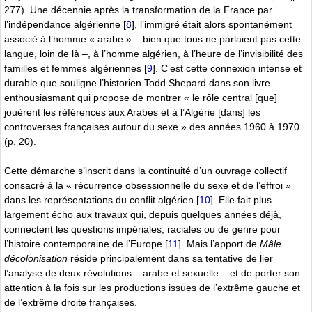
277). Une décennie après la transformation de la France par
l’indépendance algérienne
[
8
]
, l’immigré était alors spontanément
associé à l’homme « arabe » – bien que tous ne parlaient pas cette
langue, loin de là –, à l’homme algérien, à l’heure de l’invisibilité des
familles et femmes algériennes
[
9
]
. C’est cette connexion intense et
durable que souligne l’historien Todd Shepard dans son livre
enthousiasmant qui propose de montrer « le rôle central [que]
jouèrent les références aux Arabes et à l’Algérie [dans] les
controverses françaises autour du sexe » des années 1960 à 1970
(p. 20).
Cette démarche s’inscrit dans la continuité d’un ouvrage collectif
consacré à la « récurrence obsessionnelle du sexe et de l’effroi »
dans les représentations du conflit algérien
[
10
]
. Elle fait plus
largement écho aux travaux qui, depuis quelques années déjà,
connectent les questions impériales, raciales ou de genre pour
l’histoire contemporaine de l’Europe
[
11
]
. Mais l’apport de
Mâle
décolonisation
réside principalement dans sa tentative de lier
l’analyse de deux révolutions – arabe et sexuelle – et de porter son
attention à la fois sur les productions issues de l’extrême gauche et
de l’extrême droite françaises.