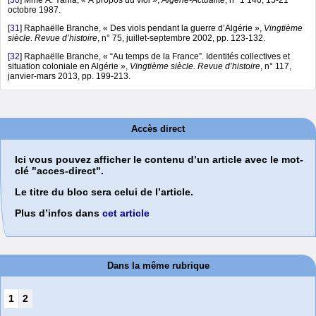
[
30
]
Mme A. Yahia, « À propos du viol »,
Algérie-Actualité
, n° 1 146, 15-21
octobre 1987.
[
31
]
Raphaëlle Branche, « Des viols pendant la guerre d’Algérie »,
Vingtième
siècle. Revue d’histoire
, n° 75, juillet-septembre 2002, pp. 123-132.
[
32
]
Raphaëlle Branche, « “Au temps de la France”. Identités collectives et
situation coloniale en Algérie »,
Vingtième siècle. Revue d’histoire
, n° 117,
janvier-mars 2013, pp. 199-213.
Accès direct
Ici vous pouvez afficher le contenu d’un article avec le mot-
clé "acces-direct".
Le titre du bloc sera celui de l’article.
Plus d’infos dans
cet article
Dans la même rubrique
1
2