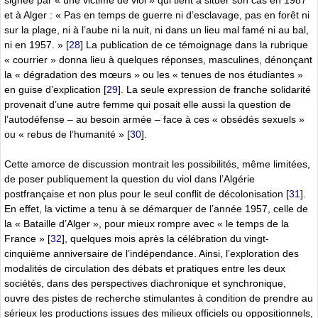
et à Alger : « Pas en temps de guerre ni d’esclavage, pas en forêt ni
sur la plage, ni à l’aube ni la nuit, ni dans un lieu mal famé ni au bal,
ni en 1957. »
[
28
]
La publication de ce témoignage dans la rubrique
« courrier » donna lieu à quelques réponses, masculines, dénonçant
la « dégradation des mœurs » ou les « tenues de nos étudiantes »
en guise d’explication
[
29
]
. La seule expression de franche solidarité
provenait d’une autre femme qui posait elle aussi la question de
l’autodéfense – au besoin armée – face à ces « obsédés sexuels »
ou « rebus de l’humanité »
[
30
]
.
Cette amorce de discussion montrait les possibilités, même limitées,
de poser publiquement la question du viol dans l’Algérie
postfrançaise et non plus pour le seul conflit de décolonisation
[
31
]
.
En effet, la victime a tenu à se démarquer de l’année 1957, celle de
la « Bataille d’Alger », pour mieux rompre avec « le temps de la
France »
[
32
]
, quelques mois après la célébration du vingt-
cinquième anniversaire de l’indépendance. Ainsi, l’exploration des
modalités de circulation des débats et pratiques entre les deux
sociétés, dans des perspectives diachronique et synchronique,
ouvre des pistes de recherche stimulantes à condition de prendre au
sérieux les productions issues des milieux officiels ou oppositionnels,