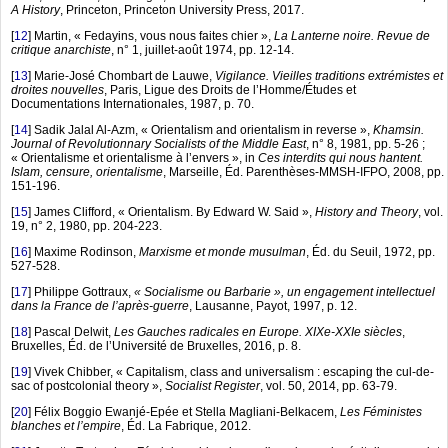
A History
, Princeton, Princeton University Press, 2017.
[
12
]
Martin, « Fedayins, vous nous faites chier »,
La Lanterne noire. Revue de
critique anarchiste
, n° 1, juillet-août 1974, pp. 12-14.
[
13
]
Marie-José Chombart de Lauwe,
Vigilance. Vieilles traditions extrémistes et
droites nouvelles
, Paris, Ligue des Droits de l’Homme/Études et
Documentations Internationales, 1987, p. 70.
[
14
]
Sadik Jalal Al-Azm, « Orientalism and orientalism in reverse »,
Khamsin.
Journal of Revolutionnary Socialists of the Middle East
, n° 8, 1981, pp. 5-26 ;
« Orientalisme et orientalisme à l’envers », in
Ces interdits qui nous hantent.
Islam, censure, orientalisme
, Marseille, Éd. Parenthèses-MMSH-IFPO, 2008, pp.
151-196.
[
15
]
James Clifford, « Orientalism. By Edward W. Said »,
History and Theory
, vol.
19, n° 2, 1980, pp. 204-223.
[
16
]
Maxime Rodinson,
Marxisme et monde musulman
, Éd. du Seuil, 1972, pp.
527-528.
[
17
]
Philippe Gottraux,
« Socialisme ou Barbarie », un engagement intellectuel
dans la France de l’après-guerre
, Lausanne, Payot, 1997, p. 12.
[
18
]
Pascal Delwit,
Les Gauches radicales en Europe. XIXe-XXIe siècles
,
Bruxelles, Éd. de l’Université de Bruxelles, 2016, p. 8.
[
19
]
Vivek Chibber, « Capitalism, class and universalism : escaping the cul-de-
sac of postcolonial theory »,
Socialist Register
, vol. 50, 2014, pp. 63-79.
[
20
]
Félix Boggio Ewanjé-Epée et Stella Magliani-Belkacem,
Les Féministes
blanches et l’empire
, Éd. La Fabrique, 2012.