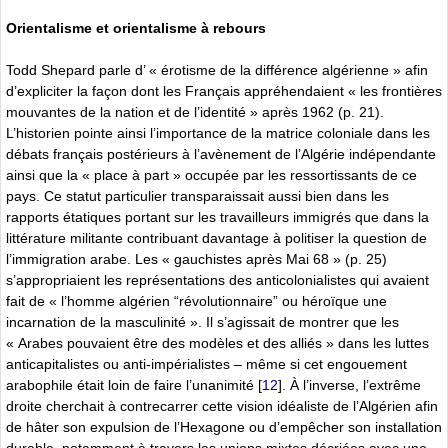
Orientalisme et orientalisme à rebours
Todd Shepard parle d’ « érotisme de la différence algérienne » afin
d’expliciter la façon dont les Français appréhendaient « les frontières
mouvantes de la nation et de l’identité » après 1962 (p. 21).
L’historien pointe ainsi l’importance de la matrice coloniale dans les
débats français postérieurs à l’avènement de l’Algérie indépendante
ainsi que la « place à part » occupée par les ressortissants de ce
pays. Ce statut particulier transparaissait aussi bien dans les
rapports étatiques portant sur les travailleurs immigrés que dans la
littérature militante contribuant davantage à politiser la question de
l’immigration arabe. Les « gauchistes après Mai 68 » (p. 25)
s’appropriaient les représentations des anticolonialistes qui avaient
fait de « l’homme algérien “révolutionnaire” ou héroïque une
incarnation de la masculinité ». Il s’agissait de montrer que les
« Arabes pouvaient être des modèles et des alliés » dans les luttes
anticapitalistes ou anti-impérialistes – même si cet engouement
arabophile était loin de faire l’unanimité
[
12
]
. À l’inverse, l’extrême
droite cherchait à contrecarrer cette vision idéaliste de l’Algérien afin
de hâter son expulsion de l’Hexagone ou d’empêcher son installation
durable, notamment à travers les unions mixtes décriées avec une