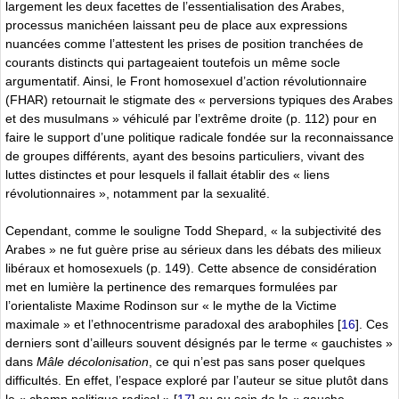
largement les deux facettes de l’essentialisation des Arabes,
processus manichéen laissant peu de place aux expressions
nuancées comme l’attestent les prises de position tranchées de
courants distincts qui partageaient toutefois un même socle
argumentatif. Ainsi, le Front homosexuel d’action révolutionnaire
(FHAR) retournait le stigmate des « perversions typiques des Arabes
et des musulmans » véhiculé par l’extrême droite (p. 112) pour en
faire le support d’une politique radicale fondée sur la reconnaissance
de groupes différents, ayant des besoins particuliers, vivant des
luttes distinctes et pour lesquels il fallait établir des « liens
révolutionnaires », notamment par la sexualité.
Cependant, comme le souligne Todd Shepard, « la subjectivité des
Arabes » ne fut guère prise au sérieux dans les débats des milieux
libéraux et homosexuels (p. 149). Cette absence de considération
met en lumière la pertinence des remarques formulées par
l’orientaliste Maxime Rodinson sur « le mythe de la Victime
maximale » et l’ethnocentrisme paradoxal des arabophiles
[
16
]
. Ces
derniers sont d’ailleurs souvent désignés par le terme « gauchistes »
dans
Mâle décolonisation
, ce qui n’est pas sans poser quelques
difficultés. En effet, l’espace exploré par l’auteur se situe plutôt dans
le « champ politique radical »
[
17
]
ou au sein de la « gauche