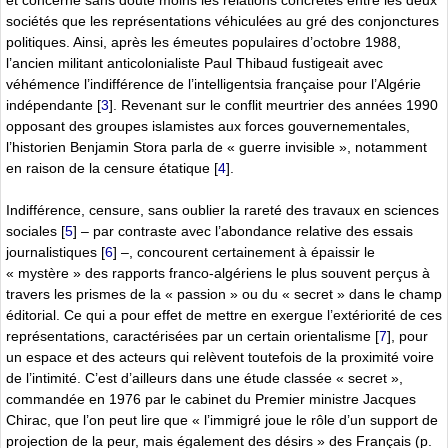
sociétés que les représentations véhiculées au gré des conjonctures
politiques. Ainsi, après les émeutes populaires d’octobre 1988,
l’ancien militant anticolonialiste Paul Thibaud fustigeait avec
véhémence l’indifférence de l’intelligentsia française pour l’Algérie
indépendante
[
3
]
. Revenant sur le conflit meurtrier des années 1990
opposant des groupes islamistes aux forces gouvernementales,
l’historien Benjamin Stora parla de « guerre invisible », notamment
en raison de la censure étatique
[
4
]
.
Indifférence, censure, sans oublier la rareté des travaux en sciences
sociales
[
5
]
– par contraste avec l’abondance relative des essais
journalistiques
[
6
]
–, concourent certainement à épaissir le
« mystère » des rapports franco-algériens le plus souvent perçus à
travers les prismes de la « passion » ou du « secret » dans le champ
éditorial. Ce qui a pour effet de mettre en exergue l’extériorité de ces
représentations, caractérisées par un certain orientalisme
[
7
]
, pour
un espace et des acteurs qui relèvent toutefois de la proximité voire
de l’intimité. C’est d’ailleurs dans une étude classée « secret »,
commandée en 1976 par le cabinet du Premier ministre Jacques
Chirac, que l’on peut lire que « l’immigré joue le rôle d’un support de
projection de la peur, mais également des désirs » des Français (p.