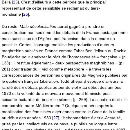
Bella
[
25
]
. C’est d’ailleurs à cette période que le principal
représentant de cette sensibilité se réclamait du tiers-
mondisme
[
26
]
.
Du reste,
Mâle décolonisation
aurait gagné à prendre en
considération non seulement les débats de la France postalgérienne
mais aussi ceux de l’Algérie postfrançaise, dans la mesure du
possible. Certes, l’ouvrage mobilise les productions d’auteurs
maghrébins publiés en France comme Tahar Ben Jelloun ou Rachid
Boudjedra pour analyser le récit de l’homosexualité « française » (p.
133) ; il restitue également « deux perspectives maghrébines » (p.
281) pour traiter du « viol comme métaphore » à travers les
correspondances de personnes originaires du Maghreb publiées par
le quotidien français
Libération
. Todd Shepard évoque d’ailleurs la
rareté des « débats publics autour du viol » au début des années
1970 et la volonté du « nouveau mouvement féministe post-
soixante-huitard » de briser ce silence (p. 269). La situation était-elle
comparable outre-Méditerranée ? Quelques années après la
mobilisation des féministes algériennes contre le Code de la famille
au début des années 1980
[
27
]
, l’hebdomadaire Algérie-Actualité,
prisé par les intellectuels de ce pays, a publié une longue lettre
signée par « une victime de viol » qui tient à situer son cas en 1987