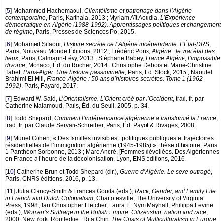
[
5
]
Mohammed Hachemaoui,
Clientélisme et patronage dans l’Algérie
contemporaine
, Paris, Karthala, 2013 ; Myriam Aït Aoudia,
L’Expérience
démocratique en Algérie (1988-1992). Apprentissages politiques et changement
de régime
, Paris, Presses de Sciences Po, 2015.
[
6
]
Mohamed Sifaoui,
Histoire secrète de l’Algérie indépendante. L’État-DRS
,
Paris, Nouveau Monde Éditions, 2012 ; Frédéric Pons,
Algérie : le vrai état des
lieux
, Paris, Calmann-Lévy, 2013 ; Stéphane Babey,
France Algérie, l’impossible
divorce
, Monaco, Éd. du Rocher, 2014 ; Christophe Debois et Marie-Christine
Tabet,
Paris-Alger. Une histoire passionnelle
, Paris, Éd. Stock, 2015 ; Naoufel
Brahimi El Mili,
France-Algérie : 50 ans d’histoires secrètes. Tome 1 (1962-
1992)
, Paris, Fayard, 2017.
[
7
]
Edward W. Said,
L’Orientalisme. L’Orient créé par l’Occident
, trad. fr. par
Catherine Malamoud, Paris, Éd. du Seuil, 2005, p. 34.
[
8
]
Todd Shepard,
Comment l’indépendance algérienne a transformé la France
,
trad. fr. par Claude Servan-Schreiber, Paris, Éd. Payot & Rivages, 2008.
[
9
]
Muriel Cohen, « Des familles invisibles : politiques publiques et trajectoires
résidentielles de l’immigration algérienne (1945-1985) », thèse d’histoire, Paris
1 Panthéon Sorbonne, 2013 ; Marc André, [Femmes dévoilées. Des Algériennes
en France à l’heure de la décolonisation, Lyon, ENS éditions, 2016.
[
10
]
Catherine Brun et Todd Shepard (dir.),
Guerre d’Algérie. Le sexe outragé
,
Paris, CNRS éditions, 2016, p. 13.
[
11
]
Julia Clancy-Smith & Frances Gouda (eds.),
Race, Gender, and Family Life
in French and Dutch Colonialism
, Charlotesville, The University of Virginia
Press, 1998 ; Ian Christopher Fletcher, Laura E. Nym Mayhall, Philippa Levine
(eds.),
Women’s Suffrage in the British Empire. Citizenship, nation and race
,
2000, New York, Routledge ; Rita Chin,
The Crisis of Multiculturalism in Europe.