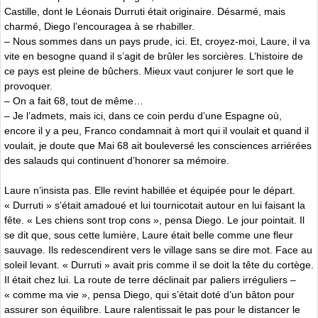
Castille, dont le Léonais Durruti était originaire. Désarmé, mais
charmé, Diego l’encouragea à se rhabiller.
– Nous sommes dans un pays prude, ici. Et, croyez-moi, Laure, il va
vite en besogne quand il s’agit de brûler les sorcières. L’histoire de
ce pays est pleine de bûchers. Mieux vaut conjurer le sort que le
provoquer.
– On a fait 68, tout de même…
– Je l’admets, mais ici, dans ce coin perdu d’une Espagne où,
encore il y a peu, Franco condamnait à mort qui il voulait et quand il
voulait, je doute que Mai 68 ait bouleversé les consciences arriérées
des salauds qui continuent d’honorer sa mémoire.
Laure n’insista pas. Elle revint habillée et équipée pour le départ.
« Durruti » s’était amadoué et lui tournicotait autour en lui faisant la
fête. « Les chiens sont trop cons », pensa Diego. Le jour pointait. Il
se dit que, sous cette lumière, Laure était belle comme une fleur
sauvage. Ils redescendirent vers le village sans se dire mot. Face au
soleil levant. « Durruti » avait pris comme il se doit la tête du cortège.
Il était chez lui. La route de terre déclinait par paliers irréguliers –
« comme ma vie », pensa Diego, qui s’était doté d’un bâton pour
assurer son équilibre. Laure ralentissait le pas pour le distancer le