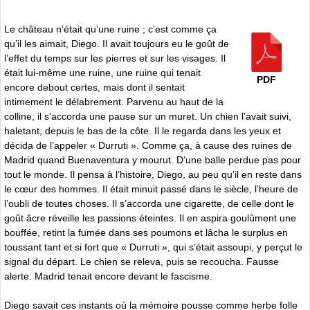
Le château n’était qu’une ruine ; c’est comme ça
qu’il les aimait, Diego. Il avait toujours eu le goût de
l’effet du temps sur les pierres et sur les visages. Il
était lui-même une ruine, une ruine qui tenait
PDF
encore debout certes, mais dont il sentait
intimement le délabrement. Parvenu au haut de la
colline, il s’accorda une pause sur un muret. Un chien l’avait suivi,
haletant, depuis le bas de la côte. Il le regarda dans les yeux et
décida de l’appeler « Durruti ». Comme ça, à cause des ruines de
Madrid quand Buenaventura y mourut. D’une balle perdue pas pour
tout le monde. Il pensa à l’histoire, Diego, au peu qu’il en reste dans
le cœur des hommes. Il était minuit passé dans le siècle, l’heure de
l’oubli de toutes choses. Il s’accorda une cigarette, de celle dont le
goût âcre réveille les passions éteintes. Il en aspira goulûment une
bouffée, retint la fumée dans ses poumons et lâcha le surplus en
toussant tant et si fort que « Durruti », qui s’était assoupi, y perçut le
signal du départ. Le chien se releva, puis se recoucha. Fausse
alerte. Madrid tenait encore devant le fascisme.
Diego savait ces instants où la mémoire pousse comme herbe folle