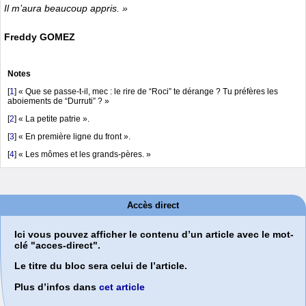
Il m’aura beaucoup appris. »
Freddy GOMEZ
Notes
[
1
]
« Que se passe-t-il, mec : le rire de “Roci” te dérange ? Tu préfères les
aboiements de “Durruti” ? »
[
2
]
« La petite patrie ».
[
3
]
« En première ligne du front ».
[
4
]
« Les mômes et les grands-pères. »
Accès direct
Ici vous pouvez afficher le contenu d’un article avec le mot-
clé "acces-direct".
Le titre du bloc sera celui de l’article.
Plus d’infos dans
cet article