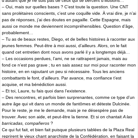
d’autant que je ne suis pas de ceux qui se bercent d’illusions…
– Oui, mais sur quelles bases ? C’est toute la question. Une CNT
sans prolétaires conscients, c’est une coquille vide. À vrai dire, je n’ai
pas de réponses, j’ai des doutes en pagaille. Cette Espagne, mais
aussi ce monde me deviennent incompréhensibles. Question d’âge,
probablement…
– Tu as de beaux restes, Diego, et de belles histoires à raconter aux
jeunes femmes. Peut-être à moi aussi, d’ailleurs. Alors, on le fait
quand cet entretien dont nous avons parlé il y a longtemps déjà…
– Les occasions perdues, l’ami, ne se rattrapent jamais, mais au
fond ce n’est pas grave ; tu en sais assez sur moi pour raconter mon
histoire, en en rajoutant un peu si nécessaire. Tous les anciens
combattants le font, d’ailleurs. Par avance, ma confiance t’est
acquise, et ma bénédiction aussi.
– Et toi, Laure, tu fais quoi dans l’existence.
– Des rencontres, et parfois bien surprenantes, comme ce type d’un
autre âge qui vit dans un monde de fantômes et déteste Dulcinée.
Pour le reste, je me le demande, mais je ne désespère pas de
trouver. Avec son aide, et peut-être la tienne. Et si on chantait
A las
barricadas, compañeros
?
Ce qui fut fait, et bien fait puisque plusieurs tablées de la Plaza Real
reprirent le vieux chant anarchiste de la Confédération, en faisant la