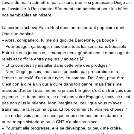
j’avais du mal à admettre, par ailleurs, que le si perspicace Diego ait
pu l’assimiler à Rossinante. Sûrement son penchant pour les bêtes,
nos semblables en misère.
La soirée s’acheva Plaza Real dans un restaurant populaire dont
j’étais un habitué.
– Alors, compañero, tu me dis quoi de Barcelone, ça bouge ?
– Pour bouger, ça bouge, mais dans tous les sens, sans boussole.
Entre toi et la jeunesse, il manque deux générations. Le passage de
relais est difficile entre
peques y abuelos
[
4
]
.
– Et tu comptes t’y installer dans cette ville des prodiges ?
– Non, Diego, je suis, moi aussi, un exilé, par procuration et à
l’envers, un exilé d’un autre type, en somme. De l’âme, peut-être.
C’est con à dire à un dur à cuire dans ton genre, mais Paris me
manque d’autant que, même si je suis bilingue, c’est en français que
je pense. Ici, tu as raison, ce n’est pas votre Espagne, mais ce n’est
pas non plus la mienne. Mon imaginaire, celui que vous m’avez
transmis, ne la reconnaît pas. Et toi, comment tu vois les choses ?
– Je ne les vois pas. Je crois que nous sommes entrés dans un
autre temps historique où la CNT n’a plus sa place.
– Pourtant elle progresse, elle se développe, tu peux me croire,