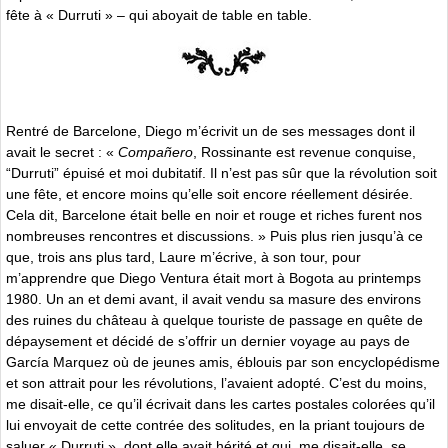
fête à « Durruti » – qui aboyait de table en table.
Rentré de Barcelone, Diego m’écrivit un de ses messages dont il
avait le secret : «
Compañero
, Rossinante est revenue conquise,
“Durruti” épuisé et moi dubitatif. Il n’est pas sûr que la révolution soit
une fête, et encore moins qu’elle soit encore réellement désirée.
Cela dit, Barcelone était belle en noir et rouge et riches furent nos
nombreuses rencontres et discussions. » Puis plus rien jusqu’à ce
que, trois ans plus tard, Laure m’écrive, à son tour, pour
m’apprendre que Diego Ventura était mort à Bogota au printemps
1980. Un an et demi avant, il avait vendu sa masure des environs
des ruines du château à quelque touriste de passage en quête de
dépaysement et décidé de s’offrir un dernier voyage au pays de
García Marquez où de jeunes amis, éblouis par son encyclopédisme
et son attrait pour les révolutions, l’avaient adopté. C’est du moins,
me disait-elle, ce qu’il écrivait dans les cartes postales colorées qu’il
lui envoyait de cette contrée des solitudes, en la priant toujours de
saluer « Durruti », dont elle avait hérité et qui, me disait-elle, se