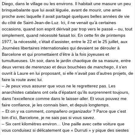
Diego, dans le village ou les environs. Il habitait une masure un peu
brinquebalante que lui avait léguée, avant de mourir, une amie
proche avec laquelle il avait partagé quelques belles années de vie
du côté de Saint-Jean-de-Luz. Ici, il ne venait qu’à certaines
occasions, quand son esprit dérivait par trop vers le passé – ou, tout
simplement, quand nécessité faisait loi. En cette fin de printemps
1977, la nécessité, c’était d’assister, entre le 22 et le 25 juillet, aux
Journées libertaires internationales qui devaient se dérouler à
Barcelone et qui promettaient d’être à la fois joyeuses et
tumultueuses. Un soir, dans le jardin chaotique de sa masure, entre
deux verres de
merenzao
et deux bouchées de
manchego
, il s’en
ouvrit à Laure en lui proposant, si elle n’avait pas d’autres projets, de
faire la route avec lui.
– Je peux vous assurer que vous ne le regretterez pas. Les
anarchistes catalans ont cela d’épatant qu’ils surprennent toujours,
dans l’excellence comme dans le laisser-aller. Et vous pouvez me
faire confiance, je les connais bien, et depuis longtemps.
– Et on y va comment,
compañero organizador
? Parce que c’est
loin d’ici, Barcelone, je ne sais pas si vous savez.
– Six cent kilomètres environ… Une paille avec cette voiture que
vous conduisez si délicatement que « Durruti » y pique des siestes