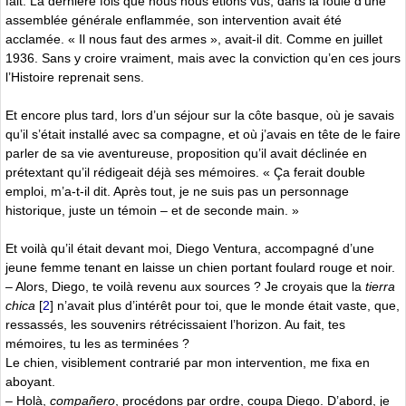
fait. La dernière fois que nous nous étions vus, dans la foule d’une
assemblée générale enflammée, son intervention avait été
acclamée. « Il nous faut des armes », avait-il dit. Comme en juillet
1936. Sans y croire vraiment, mais avec la conviction qu’en ces jours
l’Histoire reprenait sens.
Et encore plus tard, lors d’un séjour sur la côte basque, où je savais
qu’il s’était installé avec sa compagne, et où j’avais en tête de le faire
parler de sa vie aventureuse, proposition qu’il avait déclinée en
prétextant qu’il rédigeait déjà ses mémoires. « Ça ferait double
emploi, m’a-t-il dit. Après tout, je ne suis pas un personnage
historique, juste un témoin – et de seconde main. »
Et voilà qu’il était devant moi, Diego Ventura, accompagné d’une
jeune femme tenant en laisse un chien portant foulard rouge et noir.
– Alors, Diego, te voilà revenu aux sources ? Je croyais que la
tierra
chica
[
2
]
n’avait plus d’intérêt pour toi, que le monde était vaste, que,
ressassés, les souvenirs rétrécissaient l’horizon. Au fait, tes
mémoires, tu les as terminées ?
Le chien, visiblement contrarié par mon intervention, me fixa en
aboyant.
– Holà,
compañero
, procédons par ordre, coupa Diego. D’abord, je