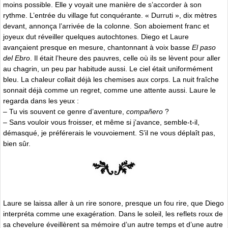
moins possible. Elle y voyait une manière de s’accorder à son
rythme. L’entrée du village fut conquérante. « Durruti », dix mètres
devant, annonça l’arrivée de la colonne. Son aboiement franc et
joyeux dut réveiller quelques autochtones. Diego et Laure
avançaient presque en mesure, chantonnant à voix basse
El paso
del Ebro
. Il était l’heure des pauvres, celle où ils se lèvent pour aller
au chagrin, un peu par habitude aussi. Le ciel était uniformément
bleu. La chaleur collait déjà les chemises aux corps. La nuit fraîche
sonnait déjà comme un regret, comme une attente aussi. Laure le
regarda dans les yeux :
– Tu vis souvent ce genre d’aventure,
compañero
?
– Sans vouloir vous froisser, et même si j’avance, semble-t-il,
démasqué, je préférerais le vouvoiement. S’il ne vous déplaît pas,
bien sûr.
Laure se laissa aller à un rire sonore, presque un fou rire, que Diego
interpréta comme une exagération. Dans le soleil, les reflets roux de
sa chevelure éveillèrent sa mémoire d’un autre temps et d’une autre