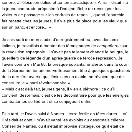
sonore, à l’élocution déliée et au ton sarcastique. « Ainsi – disait-il à
la jeune camarade préposée à l’indigne tâche de renseigner les
visiteurs de passage sur les endroits de repos –, quand l’anarchie
fait recette chez les jeunes, il n’y a plus de place pour les vieux que
sur un banc, et encore... »
Je suis sorti de mon studio d’enregistrement où, avec des amis
italiens, je travaillais à monter des témoignages de
compañeros
sur
la révolution espagnole. Il n’avait pas tellement changé le bougre, le
guérillero de légende d’un après-guerre de féroce répression. Je
l’avais connu en Mai 68, la presque soixantaine alerte, dans la cour
de la Sorbonne, tenant merveilleusement tête à quelques gauchistes
de la dernière averse qui, léninistes en diable, ne rêvaient que de
construire le « parti révolutionnaire ».
– Mais c’est déjà fait, jeunes gens, il y en a pléthore ; ce qu’il
convient, désormais, c’est de les déconstruire pour que les énergies
combattantes se libèrent et se conjuguent enfin.
Plus tard, je l’avais suivi à Nantes – terre fertile en têtes dures –, où
il résidait et dont il m’avait vanté les exploits du désormais célèbre
Conseil de Nantes, où il s’était improvisé stratège, ce qu’il était de