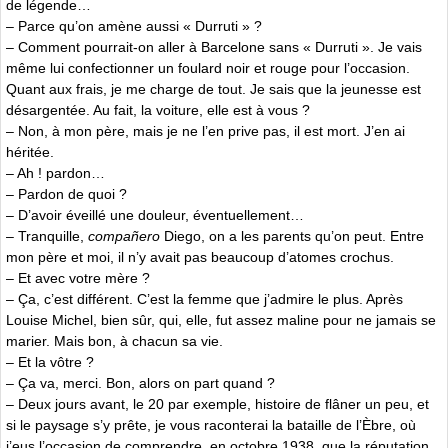
de légende…
– Parce qu’on amène aussi « Durruti » ?
– Comment pourrait-on aller à Barcelone sans « Durruti ». Je vais
même lui confectionner un foulard noir et rouge pour l’occasion.
Quant aux frais, je me charge de tout. Je sais que la jeunesse est
désargentée. Au fait, la voiture, elle est à vous ?
– Non, à mon père, mais je ne l’en prive pas, il est mort. J’en ai
héritée.
– Ah ! pardon…
– Pardon de quoi ?
– D’avoir éveillé une douleur, éventuellement…
– Tranquille,
compañero
Diego, on a les parents qu’on peut. Entre
mon père et moi, il n’y avait pas beaucoup d’atomes crochus.
– Et avec votre mère ?
– Ça, c’est différent. C’est la femme que j’admire le plus. Après
Louise Michel, bien sûr, qui, elle, fut assez maline pour ne jamais se
marier. Mais bon, à chacun sa vie.
– Et la vôtre ?
– Ça va, merci. Bon, alors on part quand ?
– Deux jours avant, le 20 par exemple, histoire de flâner un peu, et
si le paysage s’y prête, je vous raconterai la bataille de l’Èbre, où
j’eus l’occasion de comprendre, en octobre 1938, que la réputation