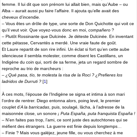
femme. Il lui dit que son prénom lui allait bien, mais qu’Aube – ou
Alba – aurait aussi pu faire l’affaire. Il ajouta qu’elle avait des
cheveux d’incendie.
– Vous êtes un drôle de type, une sorte de Don Quichotte qui voit ce
qu’il veut voir. Que voyez-vous donc en moi,
compañero
?
– Plutôt Rossinante que Dulcinée. Je déteste Dulcinée. En inventant
cette pétasse, Cervantès a merdé. Une vraie faute de goût.
Et Laure repartit de son rire infini. Un éclat si fort qu’en cette aube
silencieuse il sembla molester, comme disent les Castillans, un
Indigène du coin qui, sorti de sa ferme, jeta un regard sombre de
reproche au trio de marcheurs :
–
¿Qué pasa, tío, te molesta la risa de la Roci ? ¿Prefieres los
ladridos de Durruti ?
[
1
]
À ces mots, l’épouse de l’Indigène se signa et intima à son mari
l’ordre de rentrer. Diego entonna alors, poing levé, le premier
couplet d’
A la barricadas
, puis, soulagé, lâcha, à l’adresse de la
maisonnée close, un sonore
¡ Puta España, puta franquista España !
– N’en faites pas trop, l’ami, ce sont juste des autochtones qui se
méfient des étrangers. La guerre est finie depuis longtemps…
– Finie ? Mais vous galéjez, jeune fille, ou vous cherchez à me