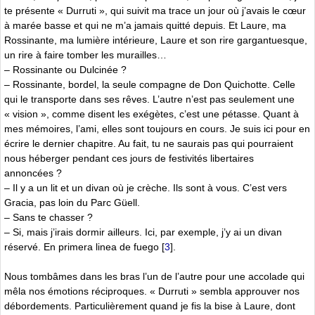
te présente « Durruti », qui suivit ma trace un jour où j’avais le cœur
à marée basse et qui ne m’a jamais quitté depuis. Et Laure, ma
Rossinante, ma lumière intérieure, Laure et son rire gargantuesque,
un rire à faire tomber les murailles…
– Rossinante ou Dulcinée ?
– Rossinante, bordel, la seule compagne de Don Quichotte. Celle
qui le transporte dans ses rêves. L’autre n’est pas seulement une
« vision », comme disent les exégètes, c’est une pétasse. Quant à
mes mémoires, l’ami, elles sont toujours en cours. Je suis ici pour en
écrire le dernier chapitre. Au fait, tu ne saurais pas qui pourraient
nous héberger pendant ces jours de festivités libertaires
annoncées ?
– Il y a un lit et un divan où je crèche. Ils sont à vous. C’est vers
Gracia, pas loin du Parc Güell.
– Sans te chasser ?
– Si, mais j’irais dormir ailleurs. Ici, par exemple, j’y ai un divan
réservé. En primera linea de fuego
[
3
]
.
Nous tombâmes dans les bras l’un de l’autre pour une accolade qui
mêla nos émotions réciproques. « Durruti » sembla approuver nos
débordements. Particulièrement quand je fis la bise à Laure, dont