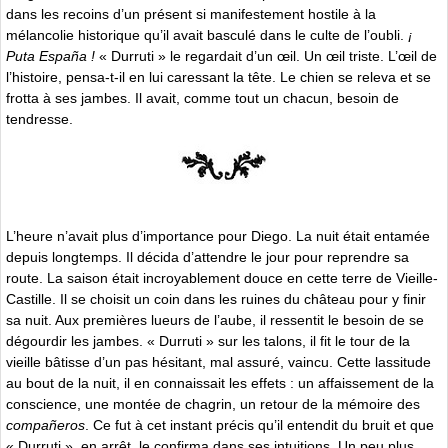
dans les recoins d’un présent si manifestement hostile à la
mélancolie historique qu’il avait basculé dans le culte de l’oubli.
¡
Puta España !
« Durruti » le regardait d’un œil. Un œil triste. L’œil de
l’histoire, pensa-t-il en lui caressant la tête. Le chien se releva et se
frotta à ses jambes. Il avait, comme tout un chacun, besoin de
tendresse.
L’heure n’avait plus d’importance pour Diego. La nuit était entamée
depuis longtemps. Il décida d’attendre le jour pour reprendre sa
route. La saison était incroyablement douce en cette terre de Vieille-
Castille. Il se choisit un coin dans les ruines du château pour y finir
sa nuit. Aux premières lueurs de l’aube, il ressentit le besoin de se
dégourdir les jambes. « Durruti » sur les talons, il fit le tour de la
vieille bâtisse d’un pas hésitant, mal assuré, vaincu. Cette lassitude
au bout de la nuit, il en connaissait les effets : un affaissement de la
conscience, une montée de chagrin, un retour de la mémoire des
compañeros
. Ce fut à cet instant précis qu’il entendit du bruit et que
« Durruti », en arrêt, le confirma dans ses intuitions. Un peu plus