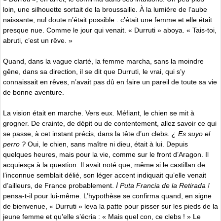
loin, une silhouette sortait de la broussaille. À la lumière de l’aube
naissante, nul doute n’était possible : c’était une femme et elle était
presque nue. Comme le jour qui venait. « Durruti » aboya. « Tais-toi,
abruti, c’est un rêve. »
Quand, dans la vague clarté, la femme marcha, sans la moindre
gêne, dans sa direction, il se dit que Durruti, le vrai, qui s’y
connaissait en rêves, n’avait pas dû en faire un pareil de toute sa vie
de bonne aventure.
La vision était en marche. Vers eux. Méfiant, le chien se mit à
grogner. De crainte, de dépit ou de contentement, allez savoir ce qui
se passe, à cet instant précis, dans la tête d’un clebs.
¿ Es suyo el
perro ?
Oui, le chien, sans maître ni dieu, était à lui. Depuis
quelques heures, mais pour la vie, comme sur le front d’Aragon. Il
acquiesça à la question. Il avait noté que, même si le castillan de
l’inconnue semblait délié, son léger accent indiquait qu’elle venait
d’ailleurs, de France probablement.
İ Puta Francia de la Retirada !
pensa-t-il pour lui-même. L’hypothèse se confirma quand, en signe
de bienvenue, « Durruti » leva la patte pour pisser sur les pieds de la
jeune femme et qu’elle s’écria : « Mais quel con, ce clebs ! » Le