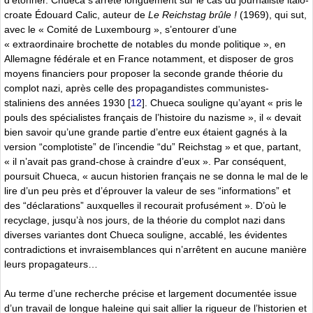
d’étonner. Chueca s’arrête longuement sur le cas du journaliste italo-
croate Édouard Calic, auteur de
Le Reichstag brûle !
(1969), qui sut,
avec le « Comité de Luxembourg », s’entourer d’une
« extraordinaire brochette de notables du monde politique », en
Allemagne fédérale et en France notamment, et disposer de gros
moyens financiers pour proposer la seconde grande théorie du
complot nazi, après celle des propagandistes communistes-
staliniens des années 1930
[
12
]
. Chueca souligne qu’ayant « pris le
pouls des spécialistes français de l’histoire du nazisme », il « devait
bien savoir qu’une grande partie d’entre eux étaient gagnés à la
version “complotiste” de l’incendie “du” Reichstag » et que, partant,
« il n’avait pas grand-chose à craindre d’eux ». Par conséquent,
poursuit Chueca, « aucun historien français ne se donna le mal de le
lire d’un peu près et d’éprouver la valeur de ses “informations” et
des “déclarations” auxquelles il recourait profusément ». D’où le
recyclage, jusqu’à nos jours, de la théorie du complot nazi dans
diverses variantes dont Chueca souligne, accablé, les évidentes
contradictions et invraisemblances qui n’arrêtent en aucune manière
leurs propagateurs…
Au terme d’une recherche précise et largement documentée issue
d’un travail de longue haleine qui sait allier la rigueur de l’historien et