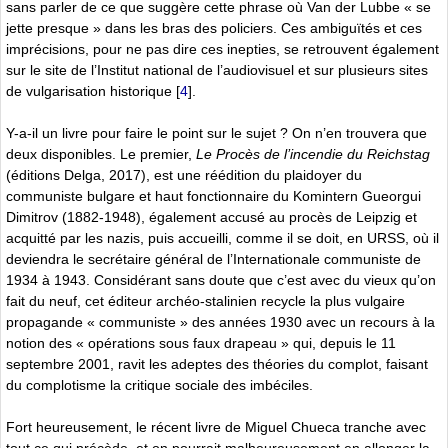
sans parler de ce que suggère cette phrase où Van der Lubbe « se
jette presque » dans les bras des policiers. Ces ambiguïtés et ces
imprécisions, pour ne pas dire ces inepties, se retrouvent également
sur le site de l’Institut national de l’audiovisuel et sur plusieurs sites
de vulgarisation historique
[
4
]
.
Y-a-il un livre pour faire le point sur le sujet ? On n’en trouvera que
deux disponibles. Le premier,
Le Procès de l’incendie du Reichstag
(éditions Delga, 2017), est une réédition du plaidoyer du
communiste bulgare et haut fonctionnaire du Komintern Gueorgui
Dimitrov (1882-1948), également accusé au procès de Leipzig et
acquitté par les nazis, puis accueilli, comme il se doit, en URSS, où il
deviendra le secrétaire général de l’Internationale communiste de
1934 à 1943. Considérant sans doute que c’est avec du vieux qu’on
fait du neuf, cet éditeur archéo-stalinien recycle la plus vulgaire
propagande « communiste » des années 1930 avec un recours à la
notion des « opérations sous faux drapeau » qui, depuis le 11
septembre 2001, ravit les adeptes des théories du complot, faisant
du complotisme la critique sociale des imbéciles.
Fort heureusement, le récent livre de Miguel Chueca tranche avec