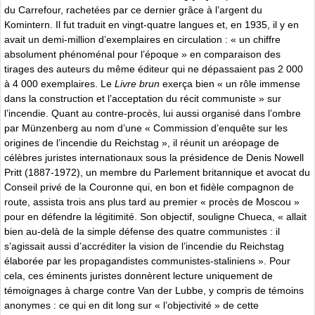
du Carrefour, rachetées par ce dernier grâce à l’argent du
Komintern. Il fut traduit en vingt-quatre langues et, en 1935, il y en
avait un demi-million d’exemplaires en circulation : « un chiffre
absolument phénoménal pour l’époque » en comparaison des
tirages des auteurs du même éditeur qui ne dépassaient pas 2 000
à 4 000 exemplaires. Le
Livre brun
exerça bien « un rôle immense
dans la construction et l’acceptation du récit communiste » sur
l’incendie. Quant au contre-procès, lui aussi organisé dans l’ombre
par Münzenberg au nom d’une « Commission d’enquête sur les
origines de l’incendie du Reichstag », il réunit un aréopage de
célèbres juristes internationaux sous la présidence de Denis Nowell
Pritt (1887-1972), un membre du Parlement britannique et avocat du
Conseil privé de la Couronne qui, en bon et fidèle compagnon de
route, assista trois ans plus tard au premier « procès de Moscou »
pour en défendre la légitimité. Son objectif, souligne Chueca, « allait
bien au-delà de la simple défense des quatre communistes : il
s’agissait aussi d’accréditer la vision de l’incendie du Reichstag
élaborée par les propagandistes communistes-staliniens ». Pour
cela, ces éminents juristes donnèrent lecture uniquement de
témoignages à charge contre Van der Lubbe, y compris de témoins
anonymes : ce qui en dit long sur « l’objectivité » de cette