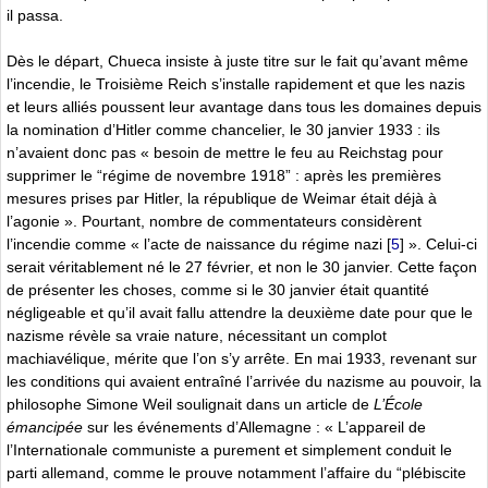
il passa.
Dès le départ, Chueca insiste à juste titre sur le fait qu’avant même
l’incendie, le Troisième Reich s’installe rapidement et que les nazis
et leurs alliés poussent leur avantage dans tous les domaines depuis
la nomination d’Hitler comme chancelier, le 30 janvier 1933 : ils
n’avaient donc pas « besoin de mettre le feu au Reichstag pour
supprimer le “régime de novembre 1918” : après les premières
mesures prises par Hitler, la république de Weimar était déjà à
l’agonie ». Pourtant, nombre de commentateurs considèrent
l’incendie comme « l’acte de naissance du régime nazi
[
5
]
». Celui-ci
serait véritablement né le 27 février, et non le 30 janvier. Cette façon
de présenter les choses, comme si le 30 janvier était quantité
négligeable et qu’il avait fallu attendre la deuxième date pour que le
nazisme révèle sa vraie nature, nécessitant un complot
machiavélique, mérite que l’on s’y arrête. En mai 1933, revenant sur
les conditions qui avaient entraîné l’arrivée du nazisme au pouvoir, la
philosophe Simone Weil soulignait dans un article de
L’École
émancipée
sur les événements d’Allemagne : « L’appareil de
l’Internationale communiste a purement et simplement conduit le
parti allemand, comme le prouve notamment l’affaire du “plébiscite