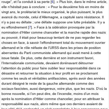
rouge”, et l’a conduit à sa perte
[
6
]
. » Plus loin, dans le même article,
elle n’hésitait pas à conclure : « Pour la deuxième fois en moins de
vingt ans, le prolétariat le mieux organisé, le plus puissant, le plus
avancé du monde, celui d’Allemagne, a capitulé sans résistance. Il
n’y a pas eu défaite ; une défaite suppose une lutte préalable. Il y a
eu effondrement
[
7
]
. » Face à la sidération provoquée par la
nomination d’Hitler comme chancelier et la marche rapide des nazis
au pouvoir, il était pour beaucoup tentant de ne pas regarder les
choses en face, à savoir l’effondrement total du mouvement ouvrier
allemand et le rôle néfaste de l’URSS dans les prises de position
aberrantes du Parti communiste allemand qui avait mené à cette
issue fatale. De plus, cette dernière et son instrument favori,
l’Internationale communiste, devaient dorénavant détourner
l’attention du public pour faire oublier leur responsabilité dans ce
désastre et retourner la situation à leur profit en se proclamant
comme les seuls et véritables antifascistes, après avoir des années
durant désigné le reste de la gauche allemande comme des
sociaux-fascistes, aussi dangereux, voire plus, que les nazis. D’où la
bonne nouvelle, si l’on peut dire, de l’incendie, moins d’un mois
après la nomination d’Hitler comme chancelier, pour en attribuer la
responsabilité aux nazis, alors même que ces derniers avaient de