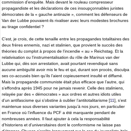
commission d’enquête. Mais devant le rouleau compresseur
propagandiste et les déclarations de ces insoupçonnables juristes
démocrates de la « gauche antinazie », comment les défenseurs de
Van der Lubbe pouvaient-ils rivaliser avec leurs modestes brochures
au tirage confidentiel ?
C’est, je crois, de cette tenaille entre les propagandes totalitaires des
deux frères ennemis, nazi et stalinien, que provient le succès des
théories du complot à propos de l’incendie « au » Reichstag. Et la
relativisation ou l’instrumentalisation du rôle de Marinus van der
Lubbe qui, dès son arrestation, avait pourtant revendiqué sans
aucune ambiguïté avoir mis le feu et qui, durant son procès, disculpa
ses co-accusés bien qu’ils l’aient copieusement insulté et diffamé.
Mais la propagande communiste était plus efficace que l’autre, qui
s’effondra après 1945 pour ne jamais revenir. Celle des staliniens,
relayée par des « démocrates » aux ordres et autres idiots utiles
d’un antifascisme qui s’obstine à oublier l’antitotalitarisme
[
11
]
, s’est
maintenue sous diverses variantes jusqu’à nos jours, en particulier
en France où l’influence du PCF a été marquante pendant de
nombreuses années. Il faut ajouter à cela la responsabilité
d’historiens et d’universitaires dont le conformisme ne laisse pas