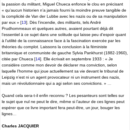
la passion du militant, Miguel Chueca enfonce le clou en précisant
« qu’aucun historien n’a jamais fourni la moindre preuve tangible de
la complicité de Van der Lubbe avec les nazis ou de sa manipulation
par eux »
[
13
]
. Dès l’incendie, des militants, tels André
Prudhommeaux et quelques autres, avaient pourtant déjà dit
l’essentiel à ce sujet dans une solitude qui laisse peu d’espoir quant
à l’utilité de la connaissance face à la fascination exercée par les
théories du complot. Laissons la conclusion à la féministe
britannique et communiste de gauche Sylvia Pankhurst (1882-1960),
citée par Chueca
[
14
]
. Elle écrivait en septembre 1933 : « Je
considère comme mon devoir de déclarer ma conviction, selon
laquelle l’homme qui joue actuellement sa vie devant le tribunal de
Leipzig n’est ni un agent provocateur ni un instrument des nazis,
mais un révolutionnaire qui a agi selon ses convictions. » …
Quand cela sera-t-il enfin reconnu ? Les pesanteurs sont telles sur
le sujet que nul ne peut le dire, même si l’auteur de ces lignes peut
espérer que ce livre important fera peut-être, un jour, bouger les
lignes…
Charles JACQUIER