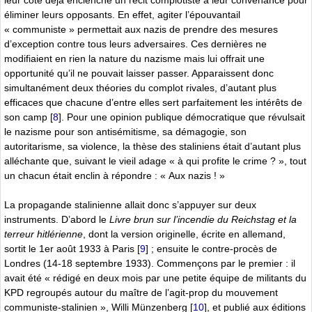
leur côté déjà enclenché un récit complotiste à leur convenance pour
éliminer leurs opposants. En effet, agiter l’épouvantail
« communiste » permettait aux nazis de prendre des mesures
d’exception contre tous leurs adversaires. Ces dernières ne
modifiaient en rien la nature du nazisme mais lui offrait une
opportunité qu’il ne pouvait laisser passer. Apparaissent donc
simultanément deux théories du complot rivales, d’autant plus
efficaces que chacune d’entre elles sert parfaitement les intérêts de
son camp
[
8
]
. Pour une opinion publique démocratique que révulsait
le nazisme pour son antisémitisme, sa démagogie, son
autoritarisme, sa violence, la thèse des staliniens était d’autant plus
alléchante que, suivant le vieil adage « à qui profite le crime ? », tout
un chacun était enclin à répondre : « Aux nazis ! »
La propagande stalinienne allait donc s’appuyer sur deux
instruments. D’abord le
Livre brun sur l’incendie du Reichstag et la
terreur hitlérienne
, dont la version originelle, écrite en allemand,
sortit le 1er août 1933 à Paris
[
9
]
; ensuite le contre-procès de
Londres (14-18 septembre 1933). Commençons par le premier : il
avait été « rédigé en deux mois par une petite équipe de militants du
KPD regroupés autour du maître de l’agit-prop du mouvement
communiste-stalinien », Willi Münzenberg
[
10
]
, et publié aux éditions