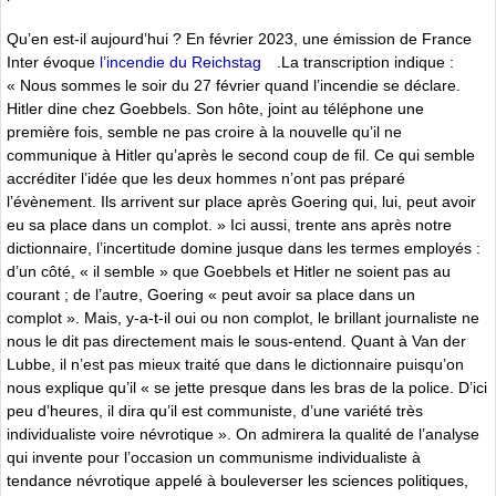
Qu’en est-il aujourd’hui ? En février 2023, une émission de France
Inter évoque
l’incendie du Reichstag
.La transcription indique :
« Nous sommes le soir du 27 février quand l’incendie se déclare.
Hitler dine chez Goebbels. Son hôte, joint au téléphone une
première fois, semble ne pas croire à la nouvelle qu’il ne
communique à Hitler qu’après le second coup de fil. Ce qui semble
accréditer l’idée que les deux hommes n’ont pas préparé
l’évènement. Ils arrivent sur place après Goering qui, lui, peut avoir
eu sa place dans un complot. » Ici aussi, trente ans après notre
dictionnaire, l’incertitude domine jusque dans les termes employés :
d’un côté, « il semble » que Goebbels et Hitler ne soient pas au
courant ; de l’autre, Goering « peut avoir sa place dans un
complot ». Mais, y-a-t-il oui ou non complot, le brillant journaliste ne
nous le dit pas directement mais le sous-entend. Quant à Van der
Lubbe, il n’est pas mieux traité que dans le dictionnaire puisqu’on
nous explique qu’il « se jette presque dans les bras de la police. D’ici
peu d’heures, il dira qu’il est communiste, d’une variété très
individualiste voire névrotique ». On admirera la qualité de l’analyse
qui invente pour l’occasion un communisme individualiste à
tendance névrotique appelé à bouleverser les sciences politiques,