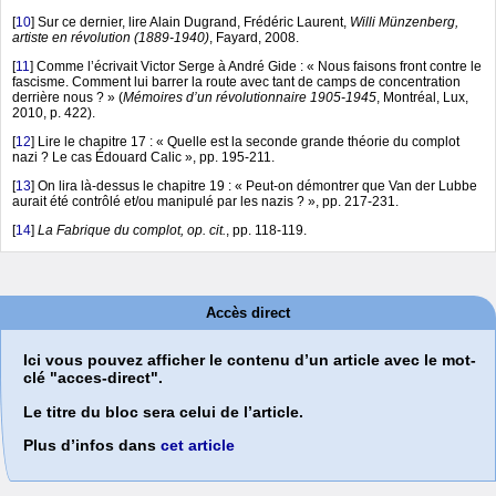
[
10
]
Sur ce dernier, lire Alain Dugrand, Frédéric Laurent,
Willi Münzenberg,
artiste en révolution (1889-1940)
, Fayard, 2008.
[
11
]
Comme l’écrivait Victor Serge à André Gide : « Nous faisons front contre le
fascisme. Comment lui barrer la route avec tant de camps de concentration
derrière nous ? » (
Mémoires d’un révolutionnaire 1905-1945
, Montréal, Lux,
2010, p. 422).
[
12
]
Lire le chapitre 17 : « Quelle est la seconde grande théorie du complot
nazi ? Le cas Édouard Calic », pp. 195-211.
[
13
]
On lira là-dessus le chapitre 19 : « Peut-on démontrer que Van der Lubbe
aurait été contrôlé et/ou manipulé par les nazis ? », pp. 217-231.
[
14
]
La Fabrique du complot, op. cit.
, pp. 118-119.
Accès direct
Ici vous pouvez afficher le contenu d’un article avec le mot-
clé "acces-direct".
Le titre du bloc sera celui de l’article.
Plus d’infos dans
cet article