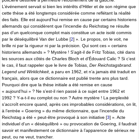
policière destinée à permettre l’étouffement de la gauche.
L’événement servait si bien les intérêts d’Hitler et de son régime que
cette thèse a été longtemps considérée comme reflétant la réalité
des faits. Elle est aujourd’hui remise en cause par certains historiens
allemands qui considèrent que l’incendie du Reichstag ne résulte
pas d’un quelconque complot mais constitue un acte isolé commis
par le déséquilibré Van der Lubbe
[
2
]
». Le propos, on le voit, ne
brille ni par la rigueur ni par la précision. Qui sont ces « certains
historiens allemands » ? Mystère ! S’agit-il de Fritz Tobias, cité dans
les sources aux côtés de Charles Bloch et d’Édouard Calic ? Si c’est
le cas, il faut rappeler que le livre de Tobias,
Der Reichstagsbrand.
Legend und Wirklichkeit
, a paru en 1962, et n’a jamais été traduit en
français, alors que ce dictionnaire est publié trente ans plus tard.
Pourquoi dire que la thèse initiale a été remise en cause
« aujourd’hui » ? Ne s’est-il rien passé à ce sujet entre 1962 et
1992 ? Y-a-t-il eu complot ou non ? Autre mystère ! La perplexité
s’accroît encore quand, après ces improbables considérations, on lit,
à l’entrée « Goering » du même dictionnaire, que l’incendie du
Reichstag a été « peut-être provoqué à son initiative
[
3
]
». Acte
individuel d’un « déséquilibré » ou provocation de Goering, il faudrait
savoir et manifestement ce dictionnaire à l’apparence de sérieux ne
peut, ou ne veut, trancher.