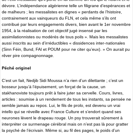
dévore. L’indépendance algérienne telle un filigrane d’espérances et
de malheurs ; les messalistes en dignes « perdants de l’histoire,
contrairement aux vainqueurs du FLN, et cela même s’ils ont
contribué par leurs engagements divers, bien avant le 1er novembre
1954, à la réalisation de cet objectif jugé insensé par les
assimilationnistes ou modérés de tous poils ». Mais les messalistes
aussi inscrits au sein d’irréductibles « dissidences inter-nationales
(Sinn Féin, Bund, FAI et POUM pour ne citer qu’eux). » On aurait pu
rêver pire compagnonnage.
Péché originel
C’est un fait, Nedjib Sidi Moussa n’a rien d’un dilettante ; c’est un
bosseur jusqu’à l’épuisement, un forçat de la cause, un
stakhanoviste toujours prêt à faire juter sa cervelle. Cours, livres,
articles : soumise à un rendement de tous les instants, sa pensée ne
semble jamais au repos. Lui, le fils de prolo, est devenu un vrai
intello qui se réveille avec France Culture et s’endort quand ses
neurones lèvent le drapeau rouge. Un psy trouverait sûrement à
interpréter ce surmenage cérébral mais on n’est pas là pour gratter
la psyché de l’écrivain. Même si, au fil des pages, le poids d’un