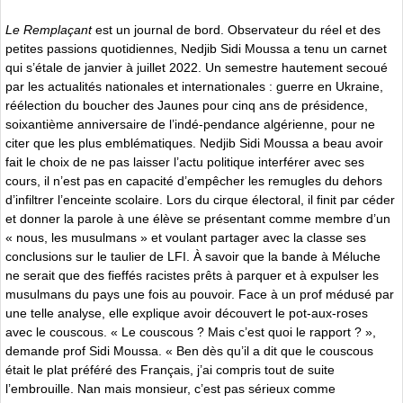
Le Remplaçant
est un journal de bord. Observateur du réel et des
petites passions quotidiennes, Nedjib Sidi Moussa a tenu un carnet
qui s’étale de janvier à juillet 2022. Un semestre hautement secoué
par les actualités nationales et internationales : guerre en Ukraine,
réélection du boucher des Jaunes pour cinq ans de présidence,
soixantième anniversaire de l’indé-pendance algérienne, pour ne
citer que les plus emblématiques. Nedjib Sidi Moussa a beau avoir
fait le choix de ne pas laisser l’actu politique interférer avec ses
cours, il n’est pas en capacité d’empêcher les remugles du dehors
d’infiltrer l’enceinte scolaire. Lors du cirque électoral, il finit par céder
et donner la parole à une élève se présentant comme membre d’un
« nous, les musulmans » et voulant partager avec la classe ses
conclusions sur le taulier de LFI. À savoir que la bande à Méluche
ne serait que des fieffés racistes prêts à parquer et à expulser les
musulmans du pays une fois au pouvoir. Face à un prof médusé par
une telle analyse, elle explique avoir découvert le pot-aux-roses
avec le couscous. « Le couscous ? Mais c’est quoi le rapport ? »,
demande prof Sidi Moussa. « Ben dès qu’il a dit que le couscous
était le plat préféré des Français, j’ai compris tout de suite
l’embrouille. Nan mais monsieur, c’est pas sérieux comme