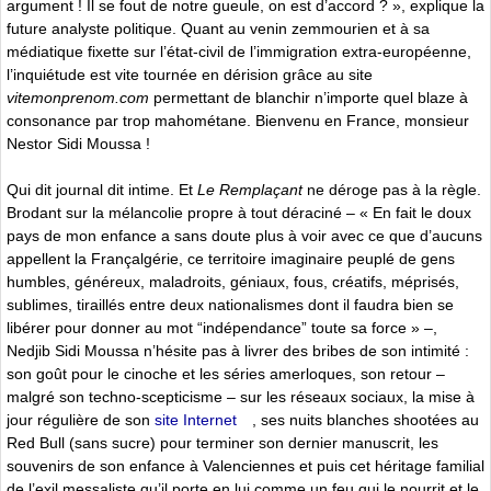
argument ! Il se fout de notre gueule, on est d’accord ? », explique la
future analyste politique. Quant au venin zemmourien et à sa
médiatique fixette sur l’état-civil de l’immigration extra-européenne,
l’inquiétude est vite tournée en dérision grâce au site
vitemonprenom.com
permettant de blanchir n’importe quel blaze à
consonance par trop mahométane. Bienvenu en France, monsieur
Nestor Sidi Moussa !
Qui dit journal dit intime. Et
Le Remplaçant
ne déroge pas à la règle.
Brodant sur la mélancolie propre à tout déraciné – « En fait le doux
pays de mon enfance a sans doute plus à voir avec ce que d’aucuns
appellent la Françalgérie, ce territoire imaginaire peuplé de gens
humbles, généreux, maladroits, géniaux, fous, créatifs, méprisés,
sublimes, tiraillés entre deux nationalismes dont il faudra bien se
libérer pour donner au mot “indépendance” toute sa force » –,
Nedjib Sidi Moussa n’hésite pas à livrer des bribes de son intimité :
son goût pour le cinoche et les séries amerloques, son retour –
malgré son techno-scepticisme – sur les réseaux sociaux, la mise à
jour régulière de son
site Internet
, ses nuits blanches shootées au
Red Bull (sans sucre) pour terminer son dernier manuscrit, les
souvenirs de son enfance à Valenciennes et puis cet héritage familial
de l’exil messaliste qu’il porte en lui comme un feu qui le nourrit et le