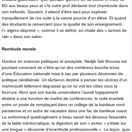
BG aux beaux yeux et v’là notre prof déclassé tout chamboulé dans
son tréfonds. Souvent, il attend d’être seul pour exploser
tranquillement de rire suite à la vanne pourrie d’un élève. Et quand
des étudiants le remercient pour la qualité de son enseignement,
l’« algéro-déprimé », comme il se définit, en chiale des « larmes de
raki » dans son salon.
Rectitude morale
Docteur en sciences politiques et essayiste, Nedjib Sidi Moussa est
pourtant conscient de n’être qu’un des nombreux bouche-trous
d’une Éducation nationale mise à sac par plusieurs décennies de
politique néolibérale. Un tâcheron destiné à panser les ulcères d’un
mammouth tellement dégraissé qu’on lui voit les côtes sous la
fourrure. Alors que son barda universitaire l’aurait logiquement
destiné à une fonction de maître de conférences, le voilà écartelé
entre un poste de remplaçant dans un collège de la banlieue nord
parisienne et un autre de vacataire dans une fac de banlieue ouest.
Le sorbonnard quadragénaire a beau savoir les dessous faisandés
de la fable méritocratique, la digestion de son « échec » s’étale sur
une longue « décennie d’incertitude professionnelle ». La leçon, quoi