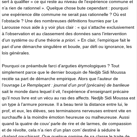
sert à qualifier « ce qui reste au niveau de l’expérience commune et
n’a rien de rationnel ». Quelque chose bute cependant : pourquoi
une expérience dite commune ne serait pas rationnelle ? Où est
l’obstacle ? Une des nombreuses définitions fournies par Le
Larousse nous aide à y voir plus clair : « qui s’attache exclusivement
à l’observation et au classement des données sans l’intervention
d’un système ou d’une théorie
a priori
. » En clair, l’empirique fait le
pari d’une démarche singulière et boude, par défi ou ignorance, les
lois générales.
Pourquoi ce préambule farci d’arguties étymologiques ? Tout
simplement parce que le dernier bouquin de Nedjib Sidi Moussa
recèle sa part de démarche empirique. Alors que l’auteur de
l’ouvrage
Le Remplaçant : journal d’un prof (précaire) de banlieue
sait le monde dans lequel il vit, l’expérience d’enseignant précaire
qu’il nous livre est un vécu au ras des affects. Nedjib Sidi Moussa est
un type à l’armure poreuse. Il a beau tenir la distance entre lui, le
prof, et eux, les élèves, ses terminaisons nerveuses entrent vite en
surchauffe à la moindre émotion heureuse ou malheureuse. Aussi
quand la quatre de couv’ parle de rire et de larmes, de compassion
et de révolte, cela n’a rien d’un plan com’ destiné à séduire le
chaland gauchisant. Que quelque gamine de sa classe le traite de