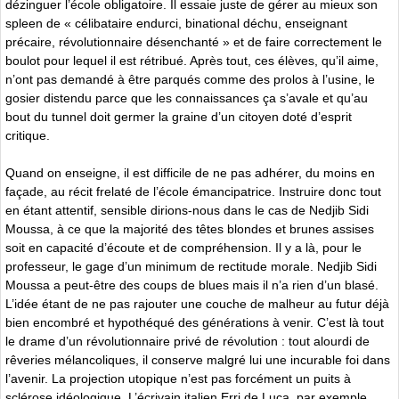
dézinguer l’école obligatoire. Il essaie juste de gérer au mieux son
spleen de « célibataire endurci, binational déchu, enseignant
précaire, révolutionnaire désenchanté » et de faire correctement le
boulot pour lequel il est rétribué. Après tout, ces élèves, qu’il aime,
n’ont pas demandé à être parqués comme des prolos à l’usine, le
gosier distendu parce que les connaissances ça s’avale et qu’au
bout du tunnel doit germer la graine d’un citoyen doté d’esprit
critique.
Quand on enseigne, il est difficile de ne pas adhérer, du moins en
façade, au récit frelaté de l’école émancipatrice. Instruire donc tout
en étant attentif, sensible dirions-nous dans le cas de Nedjib Sidi
Moussa, à ce que la majorité des têtes blondes et brunes assises
soit en capacité d’écoute et de compréhension. Il y a là, pour le
professeur, le gage d’un minimum de rectitude morale. Nedjib Sidi
Moussa a peut-être des coups de blues mais il n’a rien d’un blasé.
L’idée étant de ne pas rajouter une couche de malheur au futur déjà
bien encombré et hypothéqué des générations à venir. C’est là tout
le drame d’un révolutionnaire privé de révolution : tout alourdi de
rêveries mélancoliques, il conserve malgré lui une incurable foi dans
l’avenir. La projection utopique n’est pas forcément un puits à
sclérose idéologique. L’écrivain italien Erri de Luca, par exemple,