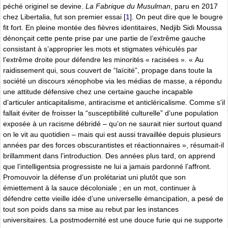
péché originel se devine.
La Fabrique du Musulman
, paru en 2017
chez Libertalia, fut son premier essai
[
1
]
. On peut dire que le bougre
fit fort. En pleine montée des fièvres identitaires, Nedjib Sidi Moussa
dénonçait cette pente prise par une partie de l’extrême gauche
consistant à s’approprier les mots et stigmates véhiculés par
l’extrême droite pour défendre les minorités « racisées ». « Au
raidissement qui, sous couvert de “laïcité”, propage dans toute la
société un discours xénophobe via les médias de masse, a répondu
une attitude défensive chez une certaine gauche incapable
d’articuler anticapitalisme, antiracisme et anticléricalisme. Comme s’il
fallait éviter de froisser la “susceptibilité culturelle” d’une population
exposée à un racisme débridé – qu’on ne saurait nier surtout quand
on le vit au quotidien – mais qui est aussi travaillée depuis plusieurs
années par des forces obscurantistes et réactionnaires », résumait-il
brillamment dans l’introduction. Des années plus tard, on apprend
que l’intelligentsia progressiste ne lui a jamais pardonné l’affront.
Promouvoir la défense d’un prolétariat uni plutôt que son
émiettement à la sauce décoloniale ; en un mot, continuer à
défendre cette vieille idée d’une universelle émancipation, a pesé de
tout son poids dans sa mise au rebut par les instances
universitaires. La postmodernité est une douce furie qui ne supporte