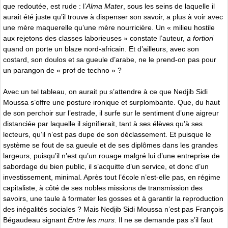
que redoutée, est rude : l’
Alma Mater
, sous les seins de laquelle il
aurait été juste qu’il trouve à dispenser son savoir, a plus à voir avec
une mère maquerelle qu’une mère nourricière. Un « milieu hostile
aux rejetons des classes laborieuses » constate l’auteur,
a fortiori
quand on porte un blaze nord-africain. Et d’ailleurs, avec son
costard, son doulos et sa gueule d’arabe, ne le prend-on pas pour
un parangon de « prof de techno » ?
Avec un tel tableau, on aurait pu s’attendre à ce que Nedjib Sidi
Moussa s’offre une posture ironique et surplombante. Que, du haut
de son perchoir sur l’estrade, il surfe sur le sentiment d’une aigreur
distanciée par laquelle il signifierait, tant à ses élèves qu’à ses
lecteurs, qu’il n’est pas dupe de son déclassement. Et puisque le
système se fout de sa gueule et de ses diplômes dans les grandes
largeurs, puisqu’il n’est qu’un rouage malgré lui d’une entreprise de
sabordage du bien public, il s’acquitte d’un service, et donc d’un
investissement, minimal. Après tout l’école n’est-elle pas, en régime
capitaliste, à côté de ses nobles missions de transmission des
savoirs, une taule à formater les gosses et à garantir la reproduction
des inégalités sociales ? Mais Nedjib Sidi Moussa n’est pas François
Bégaudeau signant
Entre les murs
. Il ne se demande pas s’il faut